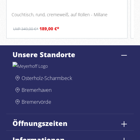
Couchtisch, rund, cremeweiß, auf Rollen - Millane
Co
189,00 €*
UVP 349,00 €*
U
Unsere Standorte
Osterholz-Scharmbeck
Bremerhaven
Bremervörde
Öffnungszeiten
Informationen