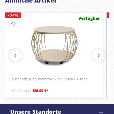
Ähnliche Artikel
- (45%)
- (
Verfügbar
Couchtisch, rund, cremeweiß, auf Rollen - Millane
C
189,00 €*
UVP 349,00 €*
U
Unsere Standorte