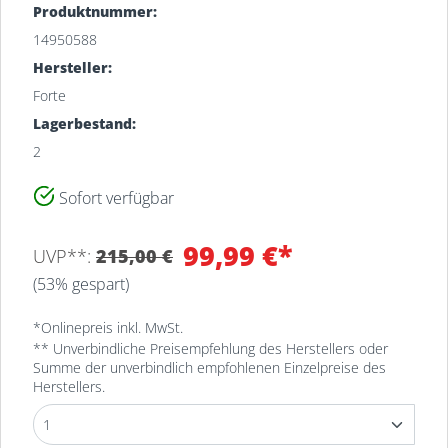
Produktnummer:
14950588
Hersteller:
Forte
Lagerbestand:
2
Sofort verfügbar
Filiale
Bestand
99,99 €*
UVP**:
215,00 €
MEYERHOFF-Lager
2
(53% gespart)
Osterholz-Scharmbeck
MEYERHOFF-Garten
*Onlinepreis inkl. MwSt.
1
Osterholz-Scharmbeck
** Unverbindliche Preisempfehlung des Herstellers oder
Summe der unverbindlich empfohlenen Einzelpreise des
Herstellers.