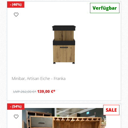
- (46%)
Verfügbar
Minibar, Artisan Eiche - Franka
139,00 €*
UVP 262,00 €*
- (54%)
SALE