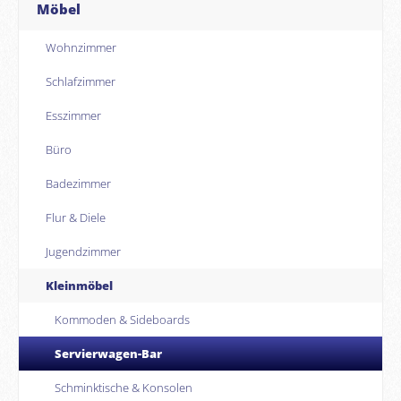
Möbel
Wohnzimmer
Schlafzimmer
Esszimmer
Büro
Badezimmer
Flur & Diele
Jugendzimmer
Kleinmöbel
Kommoden & Sideboards
Servierwagen-Bar
Schminktische & Konsolen