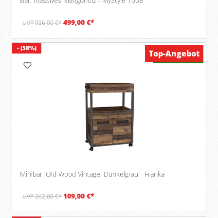
Bar, massives Mangoholz - MyStyle 1008
499,00 €*
UVP 936,00 €*
- (58%)
Top-Angebot
Verfügbar
Minibar, Old Wood Vintage, Dunkelgrau - Franka
109,00 €*
UVP 262,00 €*