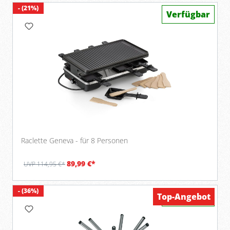
- (21%)
Verfügbar
Raclette Geneva - für 8 Personen
89,99 €*
UVP 114,95 €*
- (36%)
Top-Angebot
Verfügbar