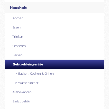
Haushalt
Kochen
Essen
Trinken
Servieren
Backen
Elektrokleingeräte
Backen, Kochen & Grillen
Wasserkocher
Aufbewahren
Badzubehör