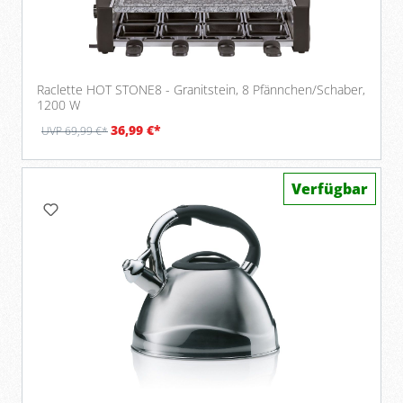
Raclette HOT STONE8 - Granitstein, 8 Pfännchen/Schaber,
1200 W
36,99 €*
UVP 69,99 €*
Verfügbar