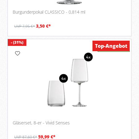
Burgunderpokal CLASSICO - 0,814 ml
3,50 €*
UVP 7,95 €*
- (31%)
Top-Angebot
Verfügbar
Gläserset, 8-er - Vivid Senses
59,99 €*
UVP 87,60 €*