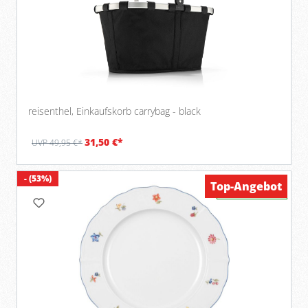
reisenthel, Einkaufskorb carrybag - black
31,50 €*
UVP 49,95 €*
- (53%)
Top-Angebot
Verfügbar