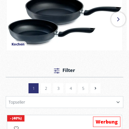
Kochen
Filter
1
2
3
4
5
- (40%)
Werbung