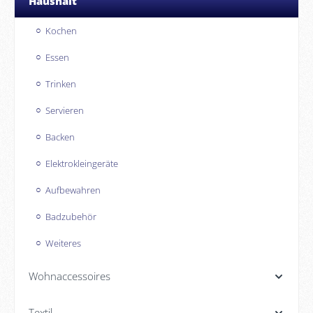
Haushalt
Kochen
Essen
Trinken
Servieren
Backen
Elektrokleingeräte
Aufbewahren
Badzubehör
Weiteres
Wohnaccessoires
Textil