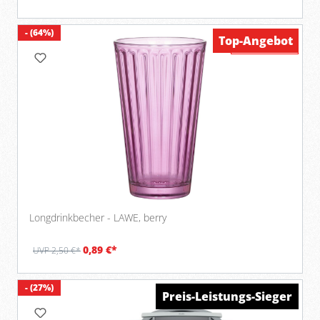
- (64%)
Top-Angebot
Werbung
Longdrinkbecher - LAWE, berry
0,89 €*
UVP 2,50 €*
- (27%)
Top-Angebot
Preis-Leistungs-Sieger
Verfügbar