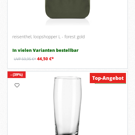
reisenthel, loopshopper L - forest gold
In vielen Varianten bestellbar
44,50 €*
UVP 59,95 €*
- (39%)
Top-Angebot
Verfügbar