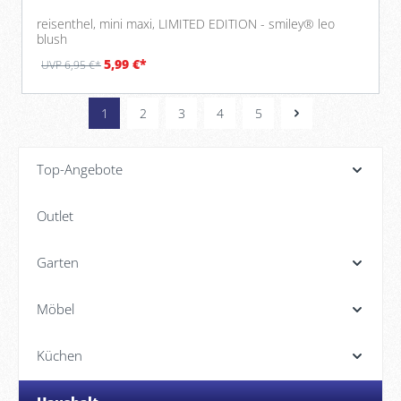
reisenthel, mini maxi, LIMITED EDITION - smiley® leo
blush
5,99 €*
UVP 6,95 €*
1
2
3
4
5
Top-Angebote
Outlet
Garten
Möbel
Küchen