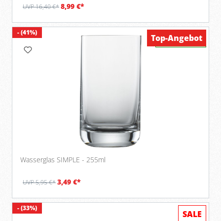
8,99 €*
UVP 16,40 €*
- (41%)
Top-Angebot
Verfügbar
Wasserglas SIMPLE - 255ml
3,49 €*
UVP 5,95 €*
- (33%)
SALE