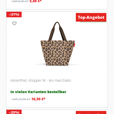
5,49 €*
UVP 6,95 €*
- (31%)
Top-Angebot
Verfügbar
reisenthel, shopper M - leo macchiato
In vielen Varianten bestellbar
16,50 €*
UVP 23,95 €*
- (35%)