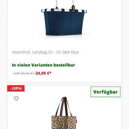
reisenthel, carrybag XS - XS dark blue
In vielen Varianten bestellbar
24,00 €*
UVP 35,95 €*
- (28%)
Verfügbar