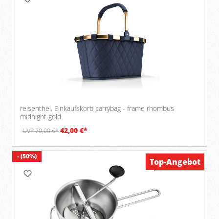
reisenthel, Einkaufskorb carrybag - frame rhombus
midnight gold
42,00 €*
UVP 70,00 €*
- (50%)
Top-Angebot
Verfügbar