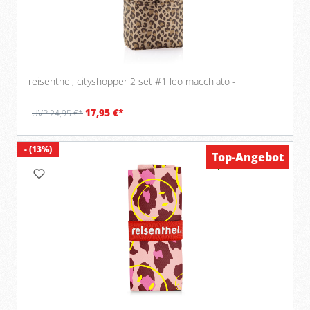
reisenthel, cityshopper 2 set #1 leo macchiato -
17,95 €*
UVP 24,95 €*
- (13%)
Top-Angebot
Verfügbar