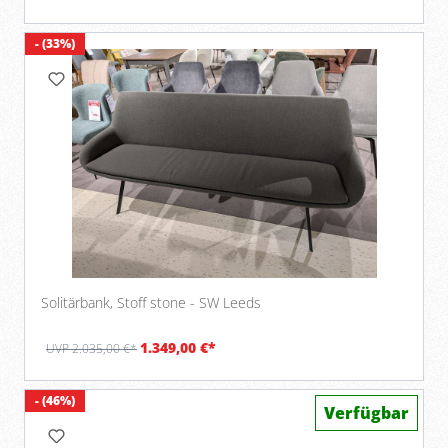
- (33%)
Solitärbank, Stoff stone - SW Leeds
1.349,00 €*
UVP 2.035,00 €*
- (46%)
Verfügbar