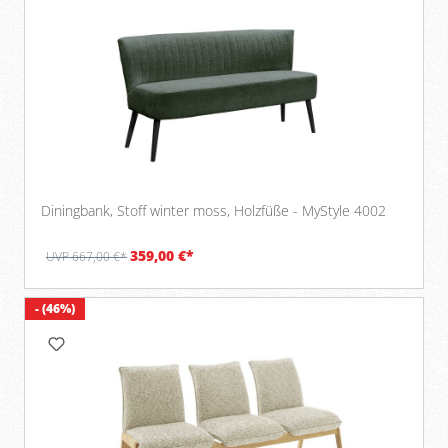
Diningbank, Stoff winter moss, Holzfüße - MyStyle 4002
359,00 €*
UVP 667,00 €*
- (46%)