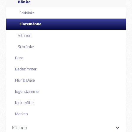
Bänke
Eckbänke
Einzelbänke
Vitrinen
Schränke
Büro
Badezimmer
Flur & Diele
Jugendzimmer
Kleinmöbel
Marken
Küchen