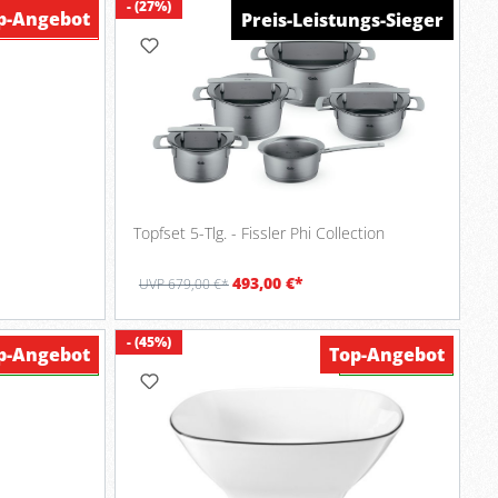
- (27%)
p-Angebot
Top-Angebot
Werbung
Preis-Leistungs-Sieger
Verfügbar
Topfset 5-Tlg. - Fissler Phi Collection
493,00 €*
UVP 679,00 €*
- (45%)
p-Angebot
Top-Angebot
Verfügbar
Verfügbar