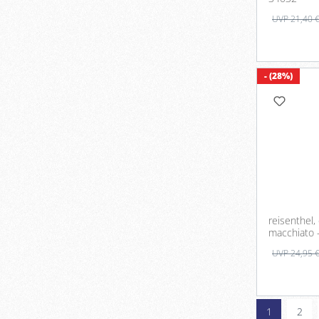
UVP 21,40 
- (28%)
reisenthel,
macchiato 
UVP 24,95 
1
2