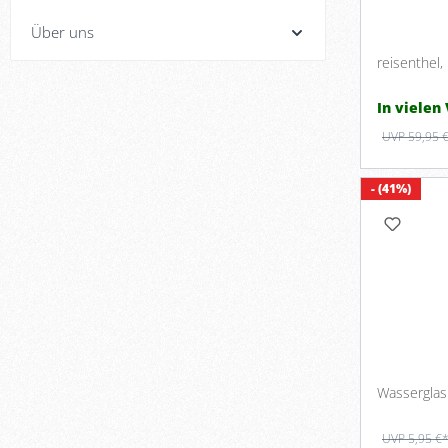
Über uns
reisenthel,
In vielen
UVP 59,95 
- (41%)
Wasserglas
UVP 5,95 €