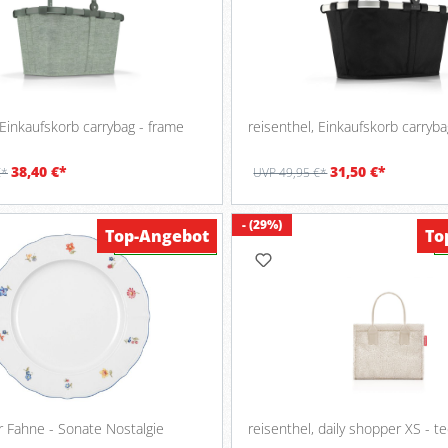
 Einkaufskorb carrybag - frame
reisenthel, Einkaufskorb carryba
38,40 €*
31,50 €*
€*
UVP 49,95 €*
- (29%)
Top-Angebot
To
Verfügbar
r Fahne - Sonate Nostalgie
reisenthel, daily shopper XS - t