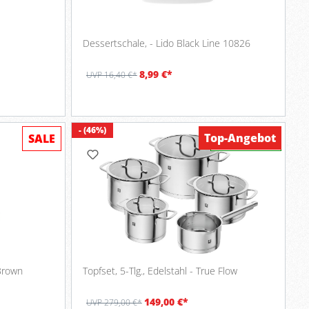
Dessertschale, - Lido Black Line 10826
8,99 €*
UVP 16,40 €*
- (46%)
Top-Angebot
SALE
Verfügbar
 Brown
Topfset, 5-Tlg., Edelstahl - True Flow
149,00 €*
UVP 279,00 €*