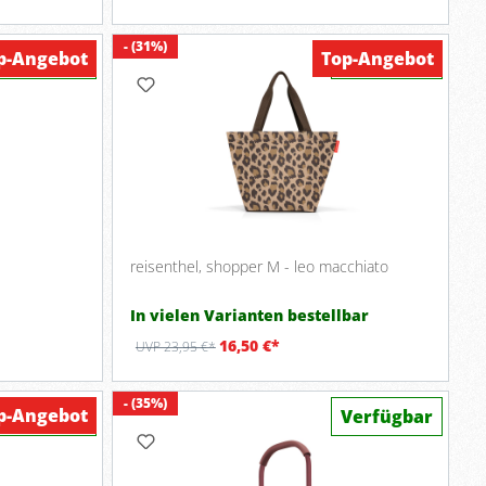
- (31%)
p-Angebot
Top-Angebot
Verfügbar
Verfügbar
reisenthel, shopper M - leo macchiato
In vielen Varianten bestellbar
16,50 €*
UVP 23,95 €*
- (35%)
p-Angebot
Verfügbar
Verfügbar