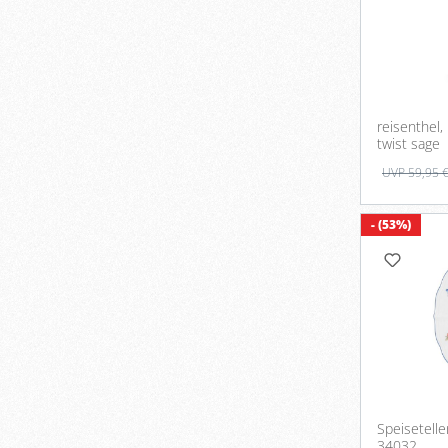
reisenthel,
twist sage
UVP 59,95 
- (53%)
Speisetelle
34032