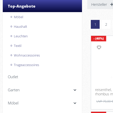
Hersteller
Top-Angebote
Möbel
1
2
Haushalt
Leuchten
- (40%)
Textil
Wohnaccessoires
Trageaccessoires
Outlet
Garten
reisenthel,
rhombus mi
UVP 70,00 
Möbel