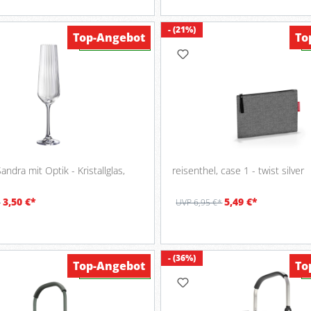
- (21%)
Top-Angebot
To
Verfügbar
andra mit Optik - Kristallglas,
reisenthel, case 1 - twist silver
3,50 €*
5,49 €*
*
UVP 6,95 €*
- (36%)
Top-Angebot
To
Verfügbar