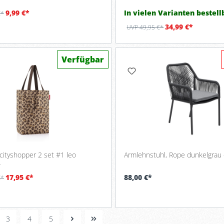
9,99 €*
In vielen Varianten bestell
€*
34,99 €*
UVP 49,95 €*
Verfügbar
 cityshopper 2 set #1 leo
Armlehnstuhl, Rope dunkelgrau -
-
17,95 €*
88,00 €*
€*
3
4
5