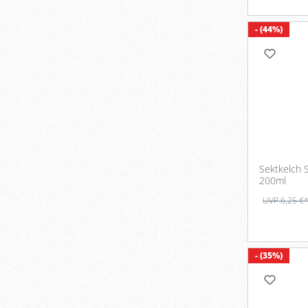
- (44%)
Sektkelch S
200ml
UVP 6,25 €
- (35%)