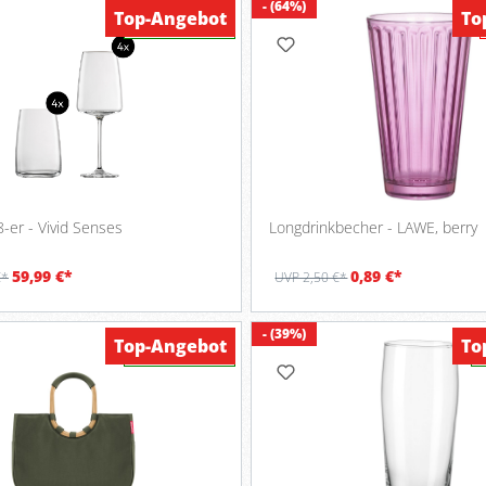
- (64%)
Top-Angebot
To
Verfügbar
8-er - Vivid Senses
Longdrinkbecher - LAWE, berry
59,99 €*
0,89 €*
€*
UVP 2,50 €*
- (39%)
Top-Angebot
To
Verfügbar