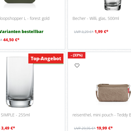
 loopshopper L - forest gold
Becher - Willi, glas, 500ml
 Varianten bestellbar
1,99 €*
UVP 3,29 €*
44,50 €*
€*
- (33%)
Top-Angebot
Verfügbar
 SIMPLE - 255ml
reisenthel, mini pouch - Teddy
3,49 €*
19,99 €*
*
UVP 29,95 €*