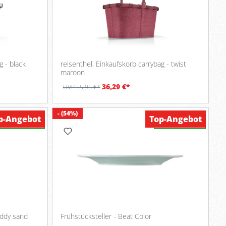
g - black
reisenthel, Einkaufskorb carrybag - twist
maroon
36,29 €*
UVP 55,95 €*
- (54%)
p-Angebot
Top-Angebot
Verfügbar
Verfügbar
eddy sand
Frühstücksteller - Beat Color