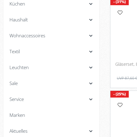
- (31%)
Küchen
Haushalt
Wohnaccessoires
Textil
Gläserset, 
Leuchten
UVP 87,60 
Sale
- (25%)
Service
Marken
Aktuelles