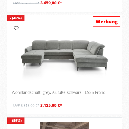
3.659,00 €*
UVP 6.825,00 €*
- (46%)
Werbung
Wohnlandschaft, grey, Alufüße schwarz - LS25 Frondi
3.125,00 €*
UVP 5.813,00 €*
- (59%)