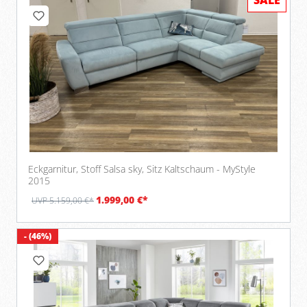
Eckgarnitur, Stoff Salsa sky, Sitz Kaltschaum - MyStyle
2015
1.999,00 €*
UVP 5.159,00 €*
- (46%)