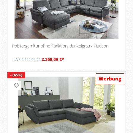
Polstergarnitur ohne Funktion, dunkelgrau - Hudson
2.369,00 €*
UVP 4.426,00 €*
- (45%)
Werbung