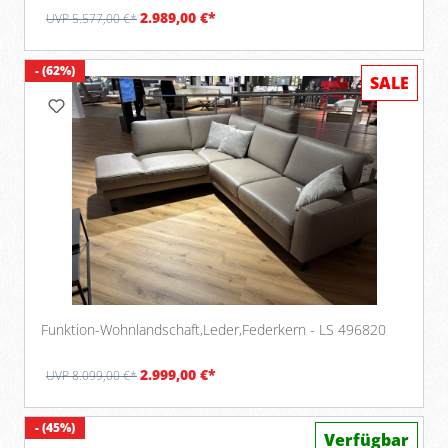
2.989,00 €*
UVP 5.577,00 €*
- (62%)
SALE
Funktion-Wohnlandschaft,Leder,Federkern - LS 496820
2.999,00 €*
UVP 8.099,00 €*
- (45%)
Verfügbar