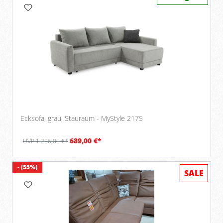
Ecksofa, grau, Stauraum - MyStyle 2175
689,00 €*
UVP 1.256,00 €*
- (55%)
SALE