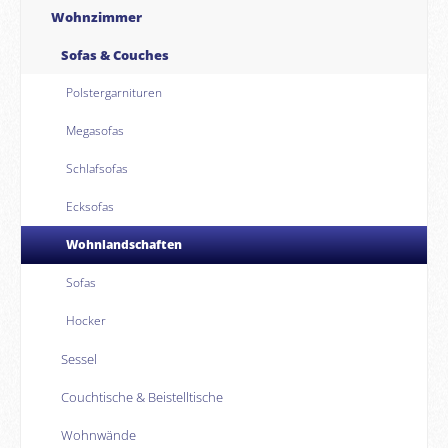
Wohnzimmer
Sofas & Couches
Polstergarnituren
Megasofas
Schlafsofas
Ecksofas
Wohnlandschaften
Sofas
Hocker
Sessel
Couchtische & Beistelltische
Wohnwände