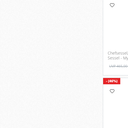
Chefsessel
Sessel - M
UVP 465,00
- (46%)