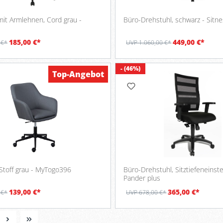
mit Armlehnen, Cord grau -
Büro-Drehstuhl, schwarz - Sitn
185,00 €*
449,00 €*
 €*
UVP 1.060,00 €*
- (46%)
Top-Angebot
 Stoff grau - MyTogo396
Büro-Drehstuhl, Sitztiefeneinste
Pander plus
139,00 €*
365,00 €*
 €*
UVP 678,00 €*