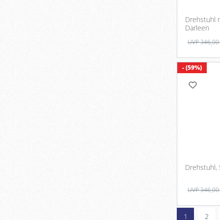
Drehstuhl 
Darleen
UVP 346,00
- (59%)
Drehstuhl,
UVP 346,00
1
2