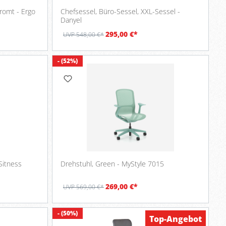
romt - Ergo
Chefsessel, Büro-Sessel, XXL-Sessel -
Danyel
295,00 €*
UVP 548,00 €*
- (52%)
Sitness
Drehstuhl, Green - MyStyle 7015
269,00 €*
UVP 569,00 €*
- (50%)
Top-Angebot