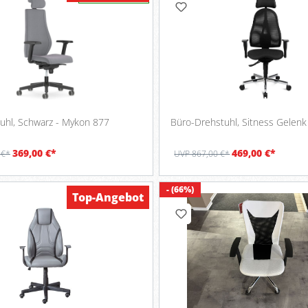
Bürodrehstuhl, Schwarz - Mykon 877
369,00 €*
469,00 €*
 €*
UVP 867,00 €*
- (66%)
Top-Angebot