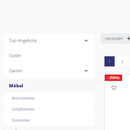
Hersteller
Top-Angebote
Outlet
1
2
Garten
- (55%)
Möbel
Wohnzimmer
Schlafzimmer
Esszimmer