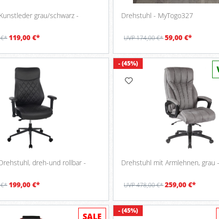
Kunstleder grau/schwarz -
Drehstuhl - MyTogo327
119,00 €*
59,00 €*
 €*
UVP 174,00 €*
- (45%)
Drehstuhl, dreh-und rollbar -
Drehstuhl mit Armlehnen, grau 
199,00 €*
259,00 €*
 €*
UVP 478,00 €*
- (45%)
SALE