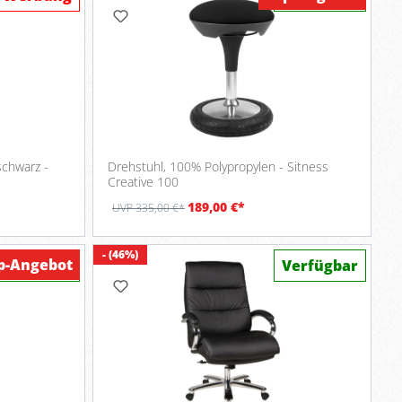
schwarz -
Drehstuhl, 100% Polypropylen - Sitness
Creative 100
189,00 €*
UVP 335,00 €*
- (46%)
p-Angebot
Verfügbar
Verfügbar