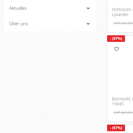
Aktuelles
Drehstuhl, 
Lysander
UVP 253,00
Über uns
- (57%)
Bürostuhl, 
15845
UVP 469,00
- (57%)