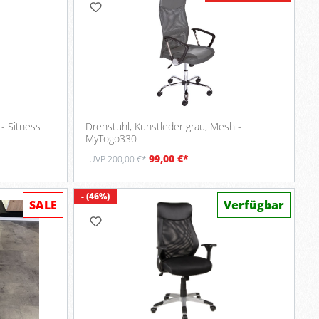
Büro-Drehstuhl, Sitness Gelenk - Sitness
Drehstuhl, Kunstleder grau, Mesh -
MyTogo330
99,00 €*
UVP 200,00 €*
- (46%)
SALE
Verfügbar