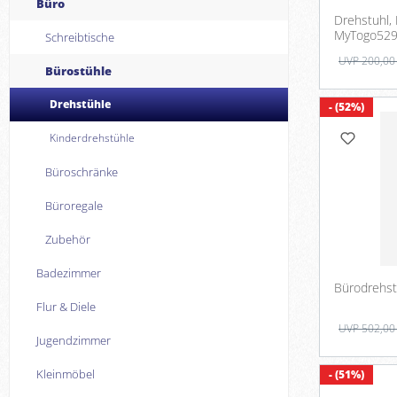
Büro
Drehstuhl,
MyTogo52
Schreibtische
UVP 200,00
Bürostühle
Drehstühle
- (52%)
Kinderdrehstühle
Büroschränke
Büroregale
Zubehör
Badezimmer
Flur & Diele
UVP 502,00
Jugendzimmer
Kleinmöbel
- (51%)