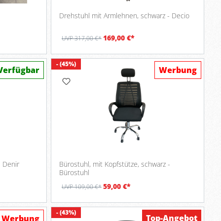
Drehstuhl mit Armlehnen, schwarz - Decio
169,00 €*
UVP 317,00 €*
- (45%)
Verfügbar
Werbung
- Denir
Bürostuhl, mit Kopfstütze, schwarz -
Bürostuhl
59,00 €*
UVP 109,00 €*
- (43%)
Top-Angebot
Werbung
Verfügbar