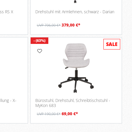
ess RS X
Drehstuhl mit Armlehnen, schwarz - Darian
379,00 €*
UVP 706,00 €*
- (63%)
SALE
llung - X-
Bürostuhl, Drehstuhl, Schreibtischstuhl -
MyKon 683
69,00 €*
UVP 190,00 €*