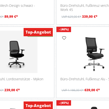
 Mesh-Design schwarz -
Büro-Drehstuhl, Fußkreuz verch
9
Work 45
89,99 €*
339,00 €*
 €*
UVP 629,00 €*
- (46%)
Top-Angebot
Verfügbar
Bürodrehstuhl, Lordosenstütze - Mykon
Büro-Drehstuhl, Fußkreuz Alu - 
239,00 €*
639,00 €*
 €*
UVP 1.186,00 €*
- (45%)
Top-Angebot
Verfügbar