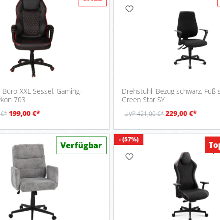
, Büro-XXL Sessel, Gaming-
Drehstuhl, Bezug schwarz, Fuß 
ykon 703
Green Star SY
199,00 €*
229,00 €*
 €*
UVP 421,00 €*
- (57%)
To
Verfügbar