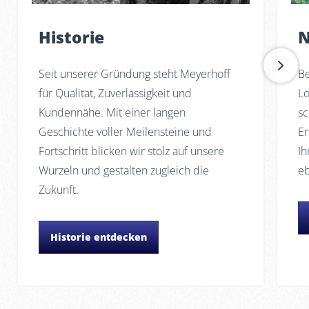
Historie
N
Seit unserer Gründung steht Meyerhoff
Be
für Qualität, Zuverlässigkeit und
Lö
Kundennähe. Mit einer langen
sc
Geschichte voller Meilensteine und
En
Fortschritt blicken wir stolz auf unsere
Ih
Wurzeln und gestalten zugleich die
e
Zukunft.
Historie entdecken