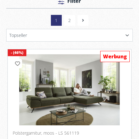
Filter
1
2
- (46%)
Werbung
Polstergarnitur, moos - LS 561119