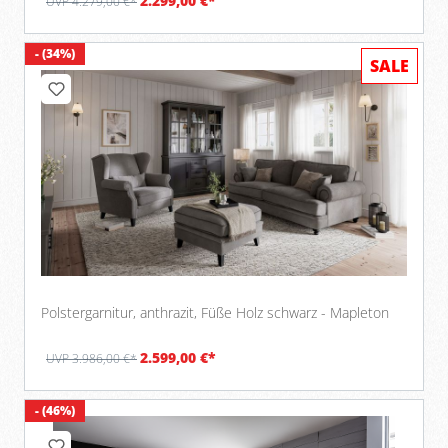
2.299,00 €*
UVP 4.279,00 €*
- (34%)
SALE
Polstergarnitur, anthrazit, Füße Holz schwarz - Mapleton
2.599,00 €*
UVP 3.986,00 €*
- (46%)