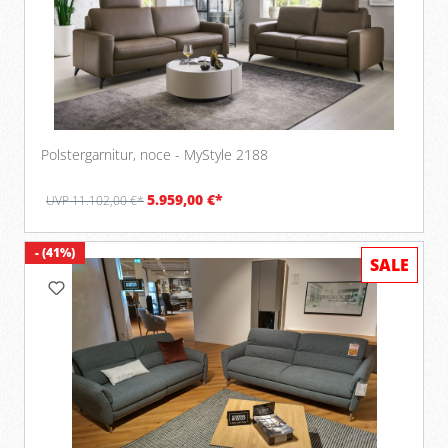
Polstergarnitur, noce - MyStyle 2188
5.959,00 €*
UVP 11.102,00 €*
- (41%)
SALE