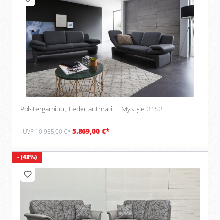
Polstergarnitur, Leder anthrazit - MyStyle 2152
5.869,00 €*
UVP 10.955,00 €*
- (48%)