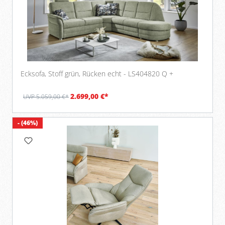
Ecksofa, Stoff grün, Rücken echt - LS404820 Q +
2.699,00 €*
UVP 5.059,00 €*
- (46%)