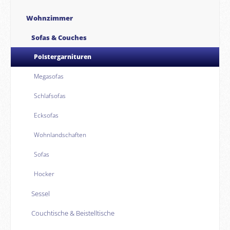
Wohnzimmer
Sofas & Couches
Polstergarnituren
Megasofas
Schlafsofas
Ecksofas
Wohnlandschaften
Sofas
Hocker
Sessel
Couchtische & Beistelltische