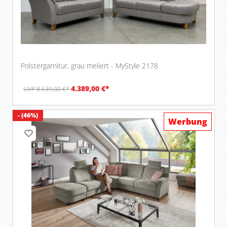
Polstergarnitur, grau meliert - MyStyle 2178
4.389,00 €*
UVP 8.539,00 €*
- (46%)
Werbung