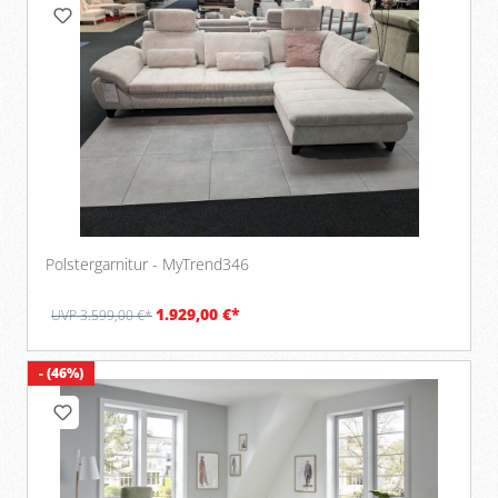
Polstergarnitur - MyTrend346
1.929,00 €*
UVP 3.599,00 €*
- (46%)