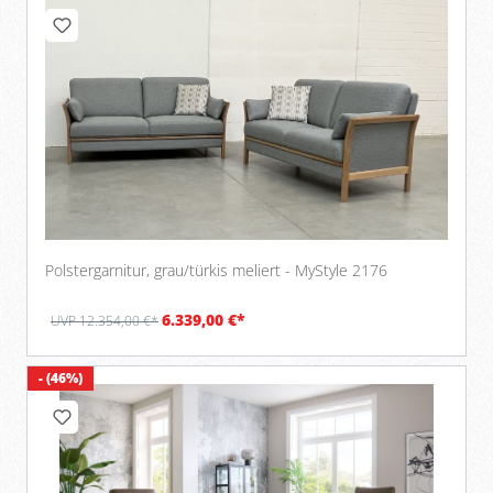
Polstergarnitur, grau/türkis meliert - MyStyle 2176
6.339,00 €*
UVP 12.354,00 €*
- (46%)