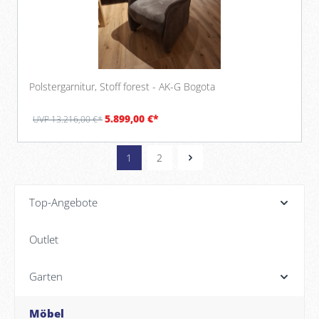
Polstergarnitur, Stoff forest - AK-G Bogota
5.899,00 €*
UVP 13.216,00 €*
1
2
Top-Angebote
Outlet
Garten
Möbel