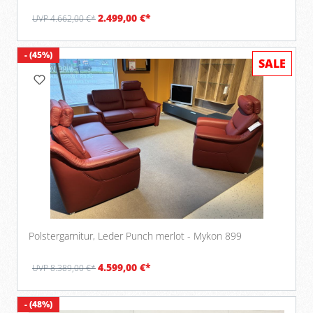
2.499,00 €*
UVP 4.662,00 €*
- (45%)
SALE
Polstergarnitur, Leder Punch merlot - Mykon 899
4.599,00 €*
UVP 8.389,00 €*
- (48%)