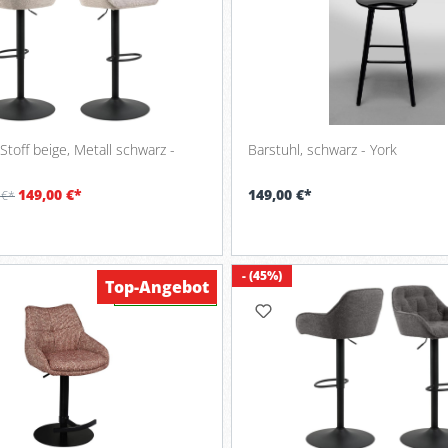
Stoff beige, Metall schwarz -
Barstuhl, schwarz - York
149,00 €*
149,00 €*
 €*
- (45%)
Top-Angebot
Verfügbar