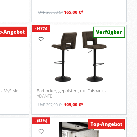
165,00 €*
UVP 306,00 €*
- (47%)
p-Angebot
Verfügbar
 - MyStyle
Barhocker, gepolstert, mit Fußbank -
ADANTE
109,00 €*
UVP 207,00 €*
- (53%)
Top-Angebot
Verfügbar