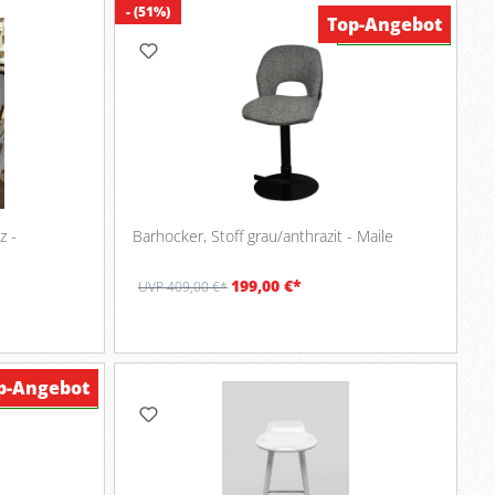
- (51%)
Top-Angebot
Verfügbar
z -
Barhocker, Stoff grau/anthrazit - Maile
199,00 €*
UVP 409,00 €*
p-Angebot
Verfügbar