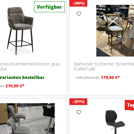
- (40%)
Verfügbar
chstuhl,Armlehnen,Polster, grau
Barhocker St.Etienne, Eichenhol
4004
FURNITURE
 Varianten bestellbar
179,00 €*
UVP 299,00 €*
219,00 €*
 €*
- (51%)
To