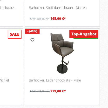
l schwarz -
Barhocker, Stoff dunkelbraun - Mattea
165,00 €*
UVP 306,00 €*
- (46%)
Top-Angebot
SALE
Verfügbar
ichiel
Barhocker, Leder chocolate - Mele
279,00 €*
UVP 521,00 €*