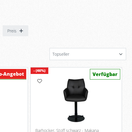
Preis
- (46%)
p-Angebot
Verfügbar
Verfügbar
Barhocker, Stoff schwarz - Makana