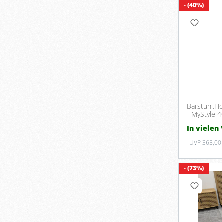
- (40%)
Barstuhl,Ho
- MyStyle 
In vielen
UVP 365,00
- (73%)