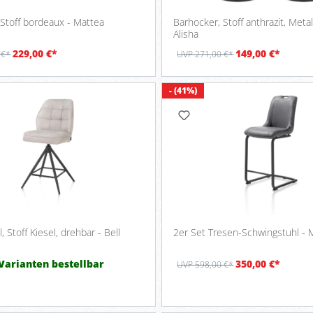
 Stoff bordeaux - Mattea
Barhocker, Stoff anthrazit, Metal
Alisha
229,00 €*
149,00 €*
 €*
UVP 271,00 €*
- (41%)
, Stoff Kiesel, drehbar - Bell
2er Set Tresen-Schwingstuhl - M
 Varianten bestellbar
350,00 €*
UVP 598,00 €*