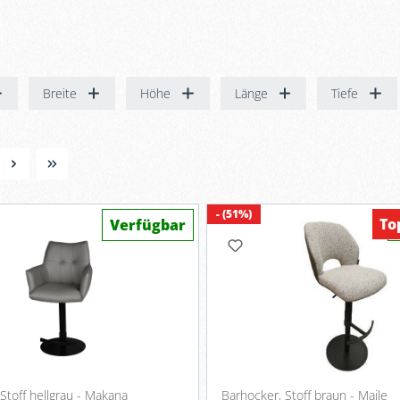
Breite
Höhe
Länge
Tiefe
- (51%)
To
Verfügbar
Barhocker, Stoff hellgrau - Makana
Barhocker, Stoff braun - Maile