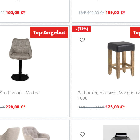
165,00 €*
199,00 €*
 €*
UVP 409,00 €*
- (33%)
Top-Angebot
To
Verfügbar
Barhocker, Stoff braun - Mattea
Barhocker, massives Mangoholz
1008
229,00 €*
125,00 €*
 €*
UVP 188,00 €*