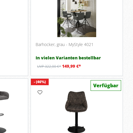
Barhocker, grau - MyStyle 4021
In vielen Varianten bestellbar
149,99 €*
UVP 322,00 €*
- (46%)
Verfügbar