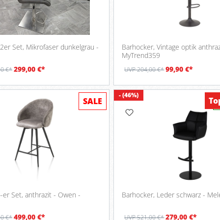
2er Set, Mikrofaser dunkelgrau -
Barhocker, Vintage optik anthraz
MyTrend359
299,00 €*
99,90 €*
00 €*
UVP 204,00 €*
- (46%)
To
SALE
4-er Set, anthrazit - Owen -
Barhocker, Leder schwarz -
499,00 €*
279,00 €*
00 €*
UVP 521,00 €*