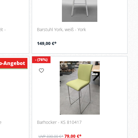
it -
Barstuhl York, weiß - York
149,00 €*
- (76%)
p-Angebot
Verfügbar
 Mele
Barhocker - KS 810417
79,00 €*
UVP 330,00 €*