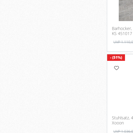
Barhocker, 
KS 451017
UVP 1.110,
- (51%)
Stuhlsatz, 
Xooon
UVP 1.036,