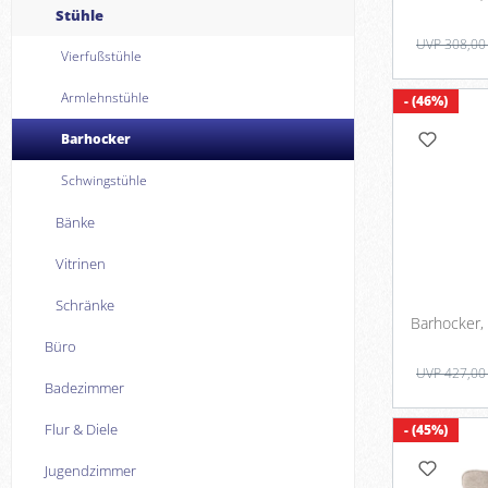
Stühle
UVP 308,00
Vierfußstühle
Armlehnstühle
- (46%)
Barhocker
Schwingstühle
Bänke
Vitrinen
Schränke
Büro
UVP 427,00
Badezimmer
Flur & Diele
- (45%)
Jugendzimmer