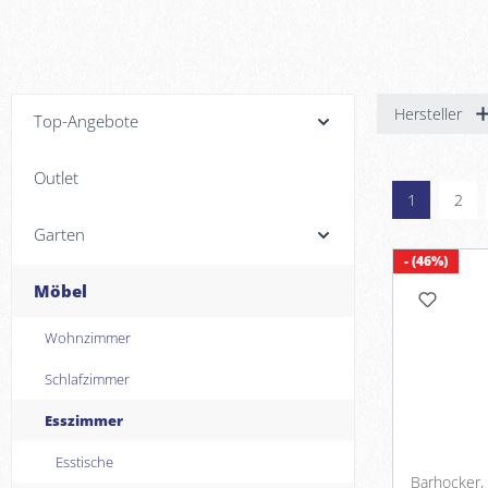
Hersteller
Top-Angebote
Outlet
1
2
Garten
- (46%)
Möbel
Wohnzimmer
Schlafzimmer
Esszimmer
Esstische