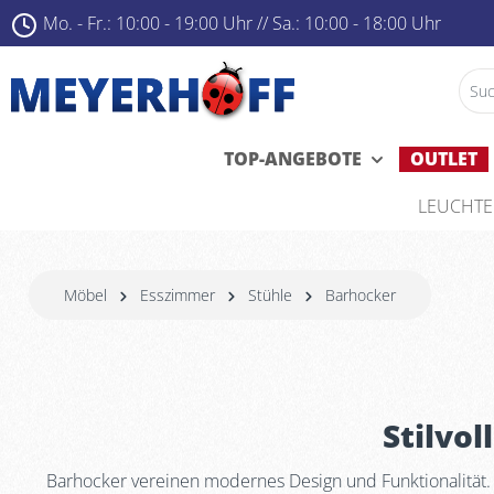
Mo. - Fr.: 10:00 - 19:00 Uhr ­
//
Sa.: 10:00 - 18:00 Uhr
TOP-ANGEBOTE
OUTLET
LEUCHT
Möbel
Esszimmer
Stühle
Barhocker
Stilvol
Barhocker vereinen modernes Design und Funktionalität. 