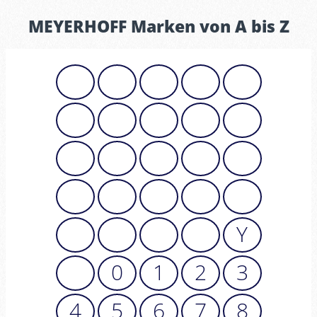
MEYERHOFF Marken von A bis Z
A
B
C
D
E
F
G
H
I
J
K
L
M
N
O
P
Q
R
S
T
U
V
W
X
Y
Z
0
1
2
3
4
5
6
7
8