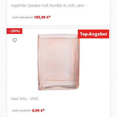
Hoptimist Speaker Soft Bumble XL Soft Latte -
105,99 €*
UVP 149,00 €*
- (35%)
Top-Angebot
Top-Angebot
Vase Arta, - VASE
8,99 €*
UVP 13,99 €*