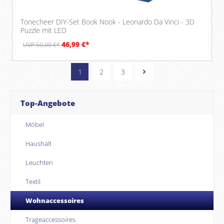
Tonecheer DIY-Set Book Nook - Leonardo Da Vinci - 3D
Puzzle mit LED
46,99 €*
UVP 50,00 €*
1
2
3
Top-Angebote
Möbel
Haushalt
Leuchten
Textil
Wohnaccessoires
Trageaccessoires