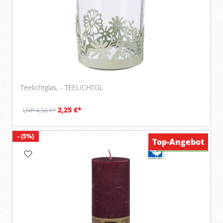
Teelichtglas, - TEELICHTGL
2,25 €*
UVP 4,50 €*
- (5%)
Top-Angebot
Verfügbar