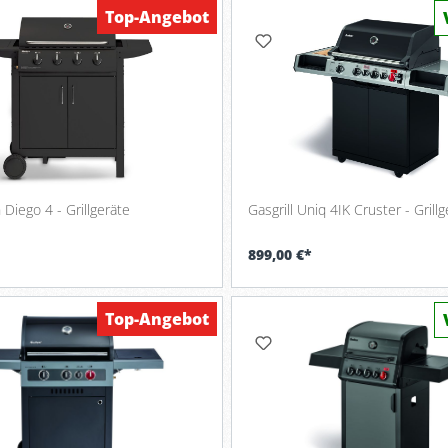
Top-Angebot
 Diego 4 - Grillgeräte
Gasgrill Uniq 4IK Cruster - Grill
899,00 €*
Top-Angebot