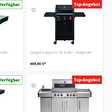
Top-Angebot
Verfügbar
geräte
Gasgrill Cubiq Pro 3R Turbo - Grillgeräte
469,00 €*
Top-Angebot
Top-Angebot
Verfügbar