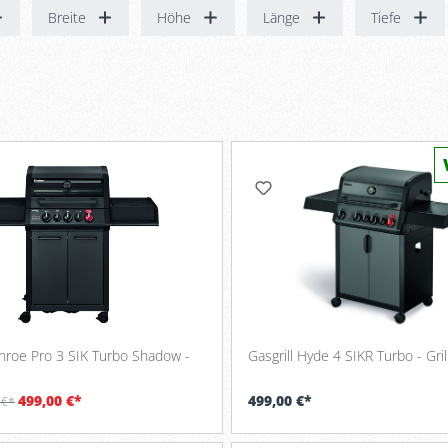
Breite
Höhe
Länge
Tiefe
onroe Pro 3 SIK Turbo Shadow -
Gasgrill Hyde 4 SIKR Turbo - Gri
499,00 €*
499,00 €*
 €*