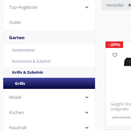
Hersteller
Top-Angebote
Outlet
Garten
- (23%)
Gartenmöbel
Accessoires & Zubehör
Grills & Zubehör
Grills
Möbel
Gasgrill M
Grillgeräte
Küchen
UVP 649,00
Haushalt