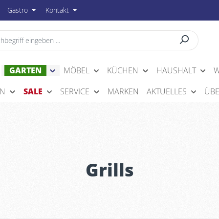
Gastro
Kontakt
GARTEN
MÖBEL
KÜCHEN
HAUSHALT
W
EN
SALE
SERVICE
MARKEN
AKTUELLES
ÜBE
Grills