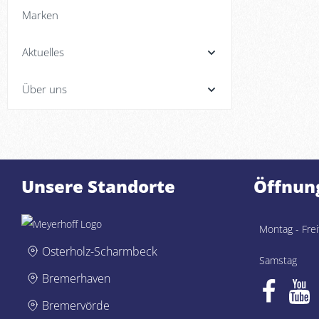
Marken
Aktuelles
Über uns
Unsere Standorte
Öffnun
Montag - Frei
Osterholz-Scharmbeck
Samstag
Bremerhaven
Bremervörde