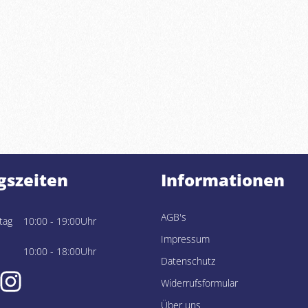
gszeiten
Informationen
AGB's
tag
10:00 - 19:00Uhr
Impressum
10:00 - 18:00Uhr
Datenschutz
Widerrufsformular
Über uns