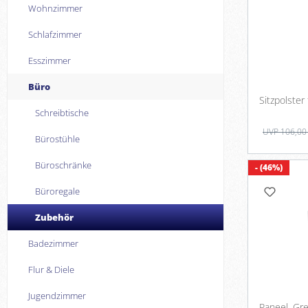
Wohnzimmer
Schlafzimmer
Esszimmer
Büro
Schreibtische
UVP 106,00
Bürostühle
Büroschränke
- (46%)
Büroregale
Zubehör
Badezimmer
Flur & Diele
Jugendzimmer
Paneel, Gr