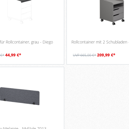
Sitzpolster für Rollcontainer, grau - Diego
Rollcontainer mit 2 Schubladen 
44,99 €*
209,99 €*
 €*
UVP 665,00 €*
ey Melange - MyStyle 7013