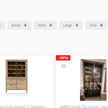
Breite
Höhe
Länge
Tiefe
- (46%)
nk, Eiche furniert, 2 Glastüren -
Buffetschrank The Hoxton, Glas