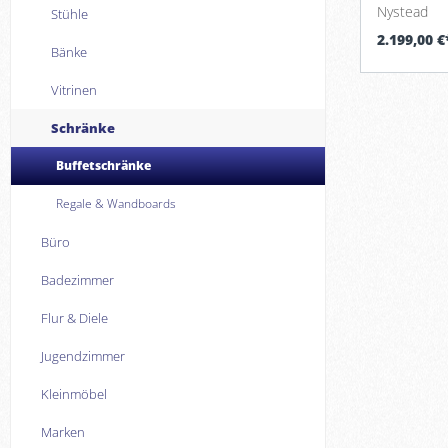
Nystead
Stühle
2.199,00 €
Bänke
Vitrinen
Schränke
Buffetschränke
Regale & Wandboards
Büro
Badezimmer
Flur & Diele
Jugendzimmer
Kleinmöbel
Marken