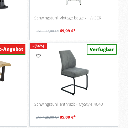
Schwingstuhl, Vintage beige - HAIGER
69,99 €*
UVP 137,00 €*
- (34%)
p-Angebot
Verfügbar
Verfügbar
-
Schwingstuhl, anthrazit - MyStyle 4040
85,00 €*
UVP 129,00 €*