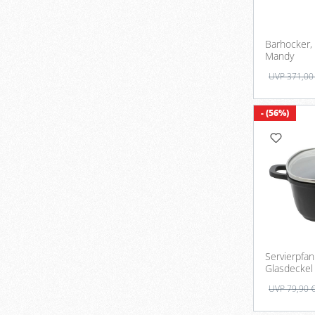
Barhocker, 
Mandy
UVP 371,00
- (56%)
Servierpfa
Glasdeckel
UVP 79,90 