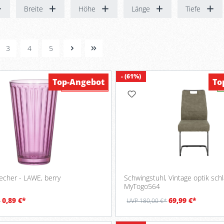
Breite
Höhe
Länge
Tiefe
3
4
5
- (61%)
Top-Angebot
To
Werbung
Longdrinkbecher - LAWE, berry
Schwingstuhl, Vintage optik sc
MyTogo564
0,89 €*
69,99 €*
*
UVP 180,00 €*