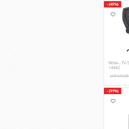
- (45%)
Relax-, TV-
14442
UVP 675,00
- (31%)