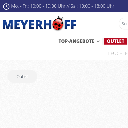
Mo. - Fr.: 10:00 - 19:00 Uhr ­
//
Sa.: 10:00 - 18:00 Uhr
TOP-ANGEBOTE
OUTLET
LEUCHT
Outlet