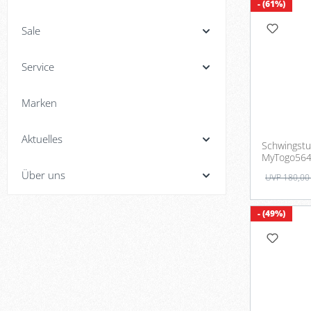
- (61%)
Sale
Service
Marken
Aktuelles
Schwingstuh
MyTogo56
Über uns
UVP 180,00
- (49%)