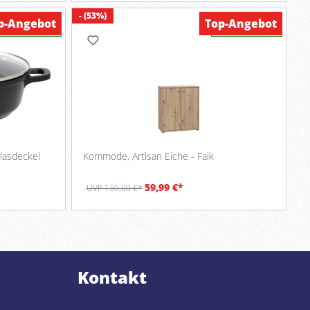
- (53%)
p-Angebot
Top-Angebot
Verfügbar
Verfügbar
Glasdeckel
Kommode, Artisan Eiche - Faik
59,99 €*
UVP 130,00 €*
Kontakt