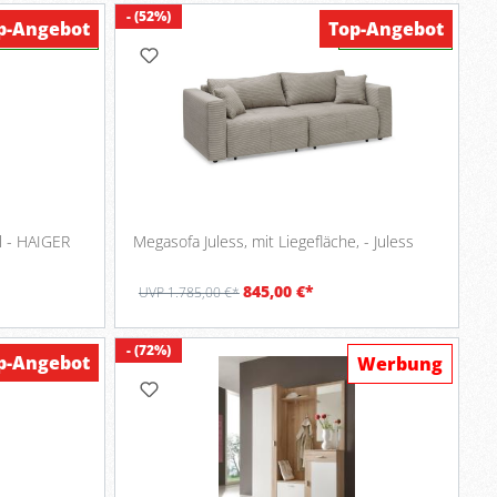
- (52%)
p-Angebot
Top-Angebot
Verfügbar
Verfügbar
ll - HAIGER
Megasofa Juless, mit Liegefläche, - Juless
845,00 €*
UVP 1.785,00 €*
- (72%)
p-Angebot
Werbung