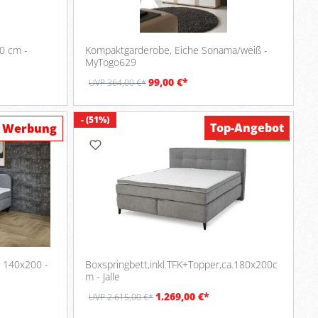
0 cm -
Kompaktgarderobe, Eiche Sonama/weiß -
MyTogo629
99,00 €*
UVP 364,00 €*
- (51%)
Top-Angebot
Werbung
Verfügbar
, 140x200 -
Boxspringbett,inkl.TFK+Topper,ca.180x200c
m - Jalle
1.269,00 €*
UVP 2.615,00 €*