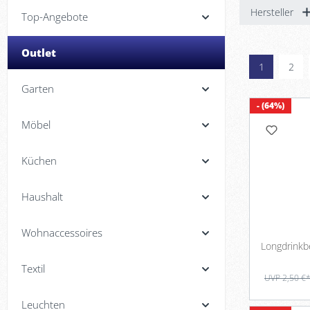
Hersteller
Top-Angebote
Outlet
1
2
Garten
- (64%)
Möbel
Küchen
Haushalt
Wohnaccessoires
Textil
UVP 2,50 €
Leuchten