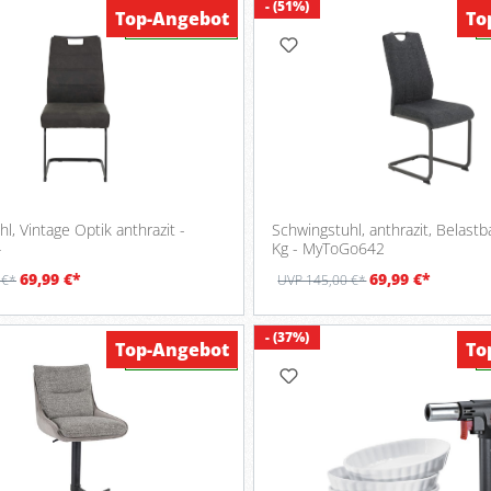
- (51%)
Top-Angebot
To
Verfügbar
l, Vintage Optik anthrazit -
Schwingstuhl, anthrazit, Belastb
4
Kg - MyToGo642
69,99 €*
69,99 €*
 €*
UVP 145,00 €*
- (37%)
Top-Angebot
To
Verfügbar