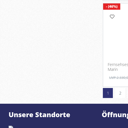
- (46%)
Fernsehsess
Marin
UVP 2.330,
1
2
Unsere Standorte
Öffnun