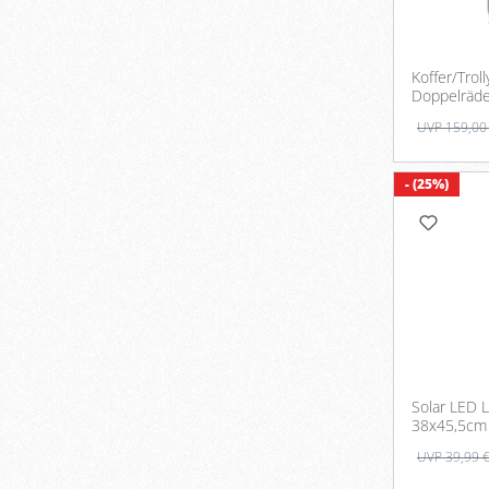
Koffer/Troll
Doppelräde
UVP 159,00
- (25%)
Solar LED L
38x45,5cm
UVP 39,99 