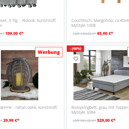
yset, 3-Tlg. - Alulook, Kunststoff,
Couchtisch, Mangoholz, ca.40x4
r
MyStyle 1008
109,00 €*
65,00 €*
 €*
UVP 130,00 €*
- (46%)
Werbung
aterne - rattan optik, kunststoff,
Boxspringbett, grau, mit Topper
MyStyle 3084
29,99 €*
529,00 €*
€*
UVP 991,00 €*