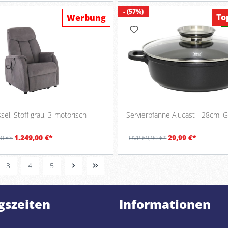
- (57%)
To
Werbung
el, Stoff grau, 3-motorisch -
Servierpfanne Alucast - 28cm, 
1.249,00 €*
29,99 €*
00 €*
UVP 69,90 €*
3
4
5
gszeiten
Informationen