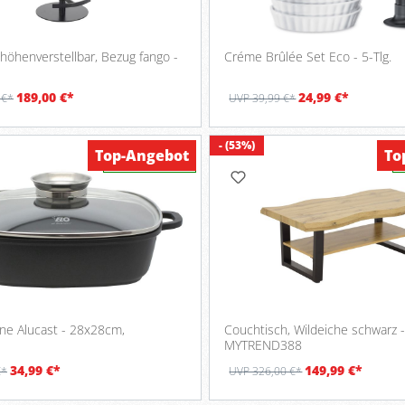
höhenverstellbar, Bezug fango -
Créme Brûlée Set Eco - 5-Tlg.
189,00 €*
24,99 €*
 €*
UVP 39,99 €*
- (53%)
Top-Angebot
To
Verfügbar
nne Alucast - 28x28cm,
Couchtisch, Wildeiche schwarz 
MYTREND388
34,99 €*
149,99 €*
€*
UVP 326,00 €*