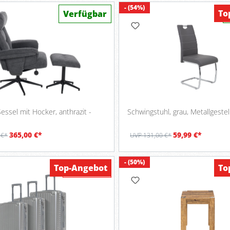
- (54%)
To
Verfügbar
Sessel mit Hocker, anthrazit -
Schwingstuhl, grau, Metallgeste
365,00 €*
59,99 €*
 €*
UVP 131,00 €*
- (50%)
Top-Angebot
To
Werbung