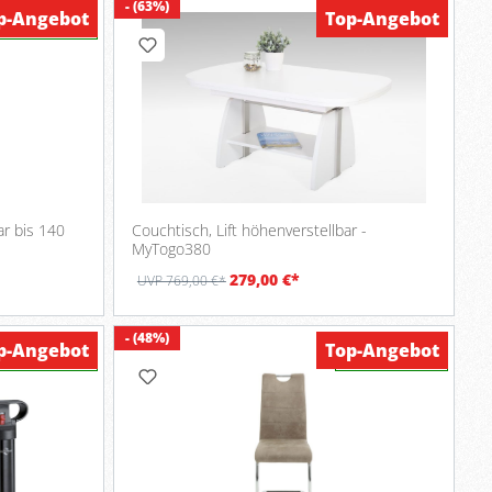
- (63%)
p-Angebot
Top-Angebot
Verfügbar
ar bis 140
Couchtisch, Lift höhenverstellbar -
MyTogo380
279,00 €*
UVP 769,00 €*
- (48%)
p-Angebot
Top-Angebot
Verfügbar
Verfügbar