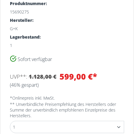
Produktnummer:
15690275
Hersteller:
G+K
Lagerbestand:
1
Sofort verfügbar
Filiale
Bestand
599,00 €*
UVP**:
1.128,00 €
MEYERHOFF-Lager
1
(46% gespart)
Osterholz-Scharmbeck
MEYERHOFF Osterholz-
*Onlinepreis inkl. MwSt.
1
Scharmbeck
** Unverbindliche Preisempfehlung des Herstellers oder
Summe der unverbindlich empfohlenen Einzelpreise des
Herstellers.