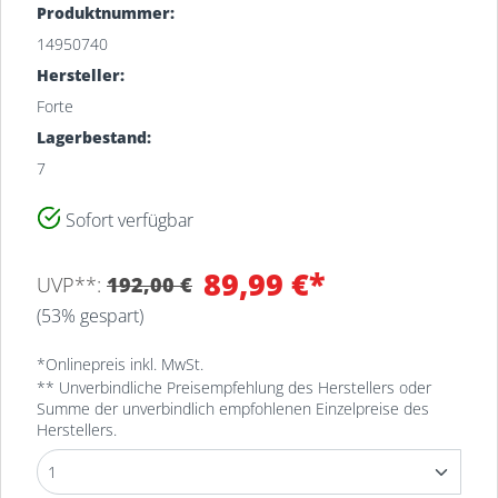
Produktnummer:
14950740
Hersteller:
Forte
Lagerbestand:
7
Sofort verfügbar
Filiale
Bestand
89,99 €*
UVP**:
192,00 €
MEYERHOFF-Lager
7
(53% gespart)
Osterholz-Scharmbeck
MEYERHOFF Osterholz-
*Onlinepreis inkl. MwSt.
2
Scharmbeck
** Unverbindliche Preisempfehlung des Herstellers oder
Summe der unverbindlich empfohlenen Einzelpreise des
Herstellers.