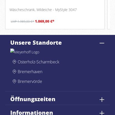
Wäscheschrank, Wildeiche - MyStyle 3047
Ko
1.069,00 €*
UVP 1.989,00 €*
U
Unsere Standorte
Osterholz-Scharmbeck
Bremerhaven
Bremervörde
Öffnungszeiten
Informationen