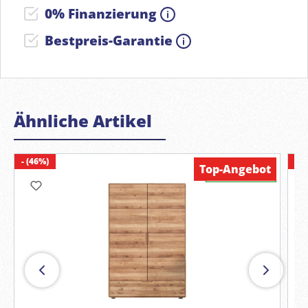
0% Finanzierung
Bestpreis-Garantie
Ähnliche Artikel
- (46%)
- (
Top-Angebot
Verfügbar