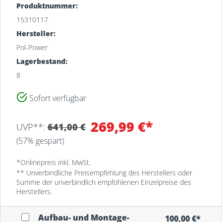
Produktnummer:
15310117
Hersteller:
Pol-Power
Lagerbestand:
8
Sofort verfügbar
Filiale
Bestand
269,99 €*
UVP**:
641,00 €
MEYERHOFF-Lager
8
(57% gespart)
Osterholz-Scharmbeck
MEYERHOFF Osterholz-
*Onlinepreis inkl. MwSt.
1
Scharmbeck
** Unverbindliche Preisempfehlung des Herstellers oder
Summe der unverbindlich empfohlenen Einzelpreise des
Herstellers.
Aufbau- und Montage-
100,00 €*