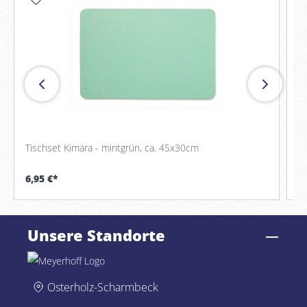
Tischset Kimara - mintgrün, ca. 45x30cm
Me
6,95 €*
U
Unsere Standorte
Osterholz-Scharmbeck