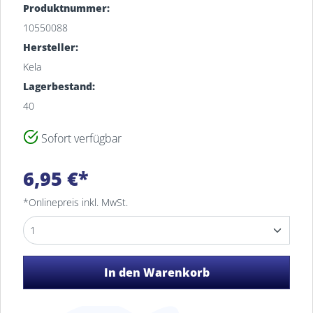
Produktnummer:
10550088
Hersteller:
Kela
Lagerbestand:
40
Sofort verfügbar
Filiale
Bestand
6,95 €*
MEYERHOFF Fachsortimente
40
Osterholz-Scharmbeck
*Onlinepreis inkl. MwSt.
In den Warenkorb