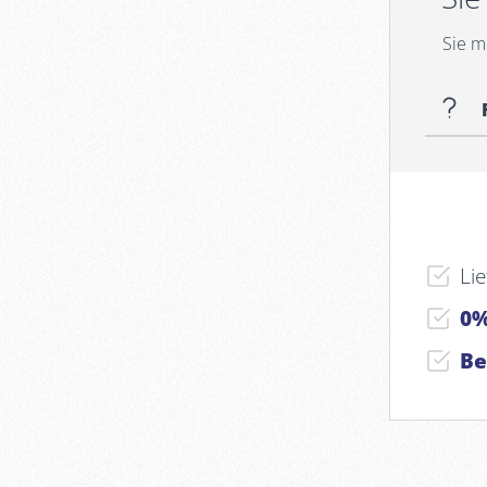
Sie m
Li
0%
Be