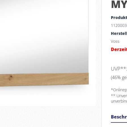
MY
Produk
1120003
Herstel
Voss
Derzeit
UVP**
(46% ge
*Onlinepr
** Unver
unverbin
Besch