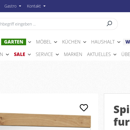
Gastro
Kontakt
GARTEN
MÖBEL
KÜCHEN
HAUSHALT
W
EN
SALE
SERVICE
MARKEN
AKTUELLES
ÜBE
Sp
fur