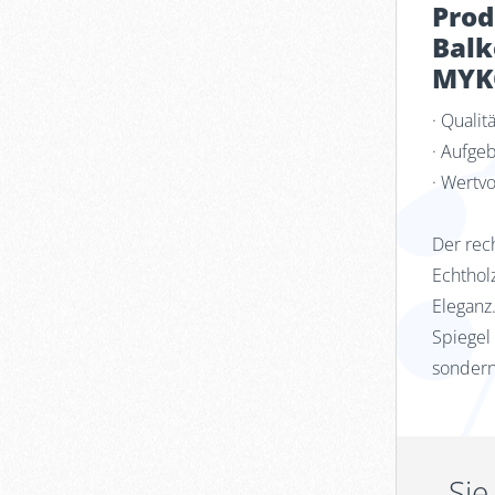
Prod
Balk
MYK
· Quali
· Aufge
· Wertvo
Der rec
Echthol
Eleganz
Spiegel
sondern
Sie