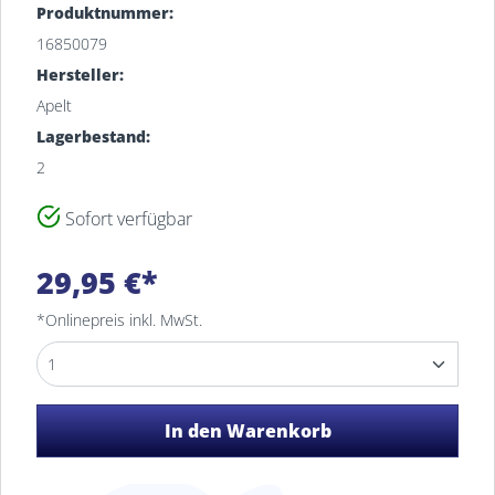
Produktnummer:
16850079
Hersteller:
Apelt
Lagerbestand:
2
Sofort verfügbar
Filiale
Bestand
29,95 €*
MEYERHOFF Fachsortimente
2
Osterholz-Scharmbeck
*Onlinepreis inkl. MwSt.
In den Warenkorb