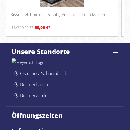
Kissenset Timeless, 6-teilig, Anthrazit - Coco Maison
Ki
60,00 €*
UVP 99,00 €*
U
Unsere Standorte
Osterholz-Scharmbeck
Bremerhaven
Bremervörde
Öffnungszeiten