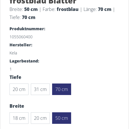
frostblau Blätter
Breite:
50 cm
| Farbe:
frostblau
| Länge:
70 cm
|
Tiefe:
70 cm
Produktnummer:
1055060400
Hersteller:
Kela
Lagerbestand:
1
Tiefe
20 cm
31 cm
70 cm
Breite
18 cm
20 cm
50 cm