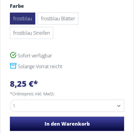
Farbe
frostblau
frostblau Blätter
frostblau Streifen
Sofort verfügbar
Filiale
Bestand
Solange Vorrat reicht
MEYERHOFF Fachsortimente
1
8,25 €*
Osterholz-Scharmbeck
*Onlinepreis inkl. MwSt.
In den Warenkorb