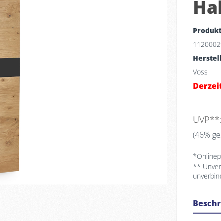
Ha
Produk
1120002
Herstel
Voss
Derzeit
UVP**
(46% ge
*Onlinepr
** Unver
unverbin
Besch