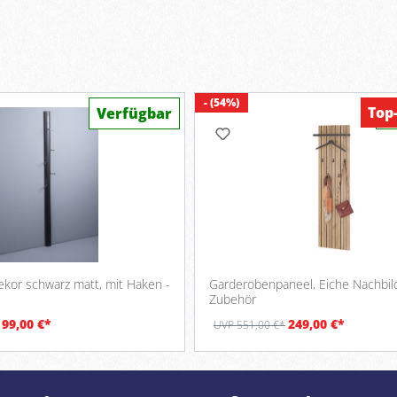
- (54%)
Top
Verfügbar
V
kor schwarz matt, mit Haken -
Garderobenpaneel, Eiche Nachbil
H
Zubehör
99,00 €*
249,00 €*
UVP 551,00 €*