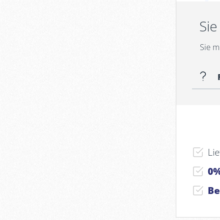
Sie
Sie m
Li
0%
Be