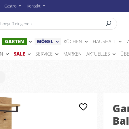
Gastro
Kontakt
GARTEN
MÖBEL
KÜCHEN
HAUSHALT
EN
SALE
SERVICE
MARKEN
AKTUELLES
ÜBE
Ga
Bal