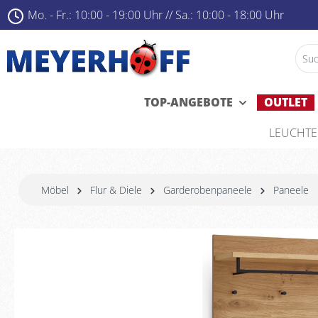
Mo. - Fr.: 10:00 - 19:00 Uhr ­
//
Sa.: 10:00 - 18:00 Uhr
TOP-ANGEBOTE
OUTLET
LEUCHT
Möbel
Flur & Diele
Garderobenpaneele
Paneele