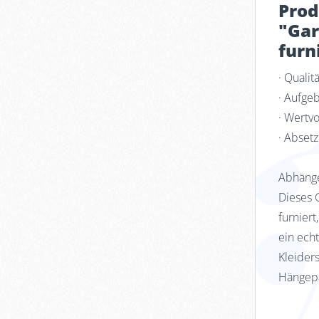
Prod
"Gar
furn
· Quali
· Aufge
· Wertvo
· Abset
Abhänge
Dieses 
furniert
ein ech
Kleider
Hängepa