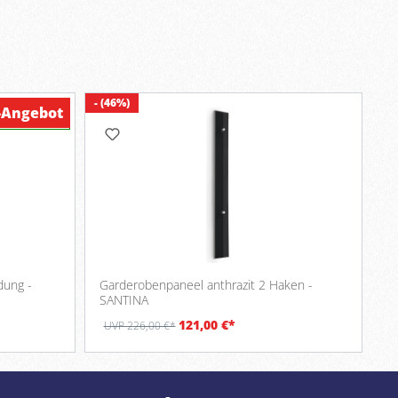
- (46%)
-Angebot
erfügbar
dung -
Garderobenpaneel anthrazit 2 Haken -
SANTINA
121,00 €*
UVP 226,00 €*