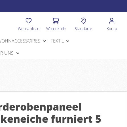
Wunschliste
Warenkorb
Standorte
Konto
WOHNACCESSOIRES
TEXTIL
R UNS
rderobenpaneel
keneiche furniert 5