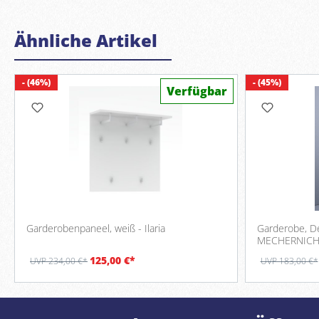
Ähnliche Artikel
- (46%)
- (45%)
Verfügbar
Garderobenpaneel, weiß - Ilaria
Garderobe, De
MECHERNIC
125,00 €*
UVP 234,00 €*
UVP 183,00 €*