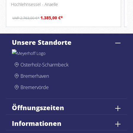
Hochlehnsessel - Anaelle
Se
1.385,00 €*
5
UVP 2.763,00 €*
Unsere Standorte
Osterholz-Scharmbeck
Bremerhaven
Bremervörde
Öffnungszeiten
Informationen