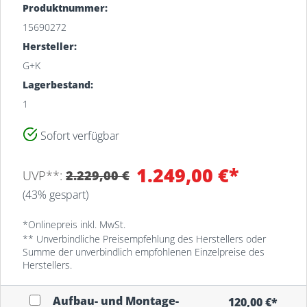
Produktnummer:
15690272
Hersteller:
G+K
Lagerbestand:
1
Sofort verfügbar
Filiale
Bestand
1.249,00 €*
UVP**:
2.229,00 €
MEYERHOFF-Lager
1
(43% gespart)
Osterholz-Scharmbeck
MEYERHOFF Osterholz-
*Onlinepreis inkl. MwSt.
1
Scharmbeck
** Unverbindliche Preisempfehlung des Herstellers oder
Summe der unverbindlich empfohlenen Einzelpreise des
Herstellers.
Aufbau- und Montage-
120,00 €*