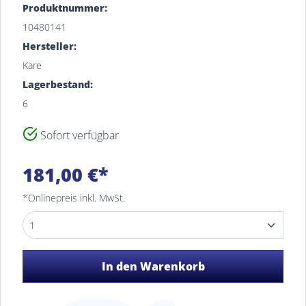
Produktnummer:
10480141
Hersteller:
Kare
Lagerbestand:
6
Sofort verfügbar
Filiale
Bestand
181,00 €*
MEYERHOFF-Lager
6
Osterholz-Scharmbeck
*Onlinepreis inkl. MwSt.
MEYERHOFF Osterholz-
4
Scharmbeck
In den Warenkorb